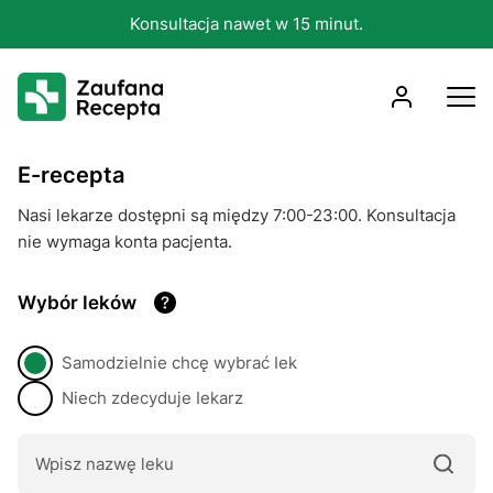
Konsultacja nawet w 15 minut.
E-rесерta
Nasi lekarze dostępni są między 7:00-23:00. Konsultacja
nie wymaga konta pacjenta.
Wybór Ieków
Samodzielnie chcę wybrać Iеk
Niech zdecyduje Iеkarz