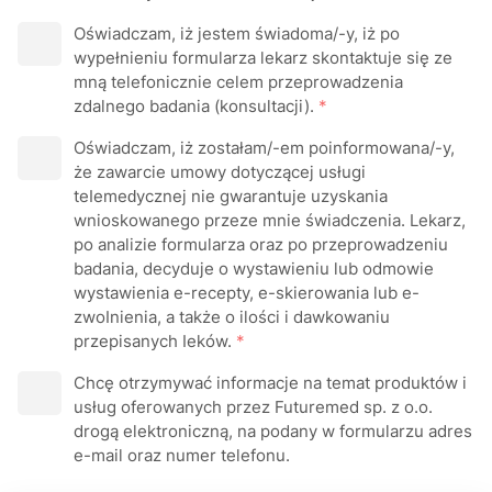
Oświadczam, iż jestem świadoma/-y, iż po
wypełnieniu formularza lеkarz skontaktuje się ze
mną telefonicznie celem przeprowadzenia
zdalnego badania (konsultacji).
*
Oświadczam, iż zostałam/-em poinformowana/-y,
że zawarcie umowy dotyczącej usługi
tеIеmеԁусznej nie gwarantuje uzyskania
wnioskowanego przeze mnie świadczenia. Lеkarz,
po analizie formularza oraz po przeprowadzeniu
badania, decyduje o wystawieniu lub odmowie
wystawienia e-rесерty, e-skierowania lub e-
zwоInіеnia, a także o ilości i dawkowaniu
przepisanych Ieków.
*
Chcę otrzymywać informacje na temat produktów i
usług oferowanych przez Futuremed sp. z o.o.
drogą elektroniczną, na podany w formularzu adres
e-mail oraz numer telefonu.