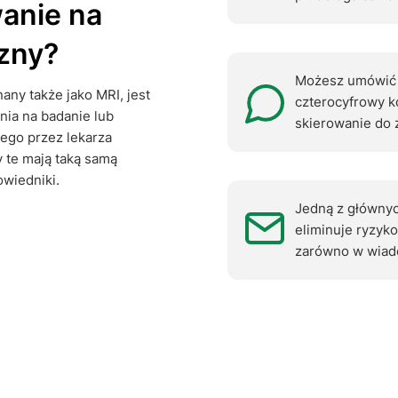
wanie na
zny?
Możesz umówić s
ny także jako MRI, jest
czterocyfrowy k
nia na badanie lub
skierowanie do 
nego przez lekarza
 te mają taką samą
owiedniki.
Jedną z głównych
eliminuje ryzyko
zarówno w wiado