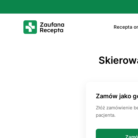
Rесерtа on
E-rесер
Skierow
ΤаbIеtk
E-rесер
Leczeni
Zamów jako g
Złóż zamówienie be
pacjenta.
Zamó