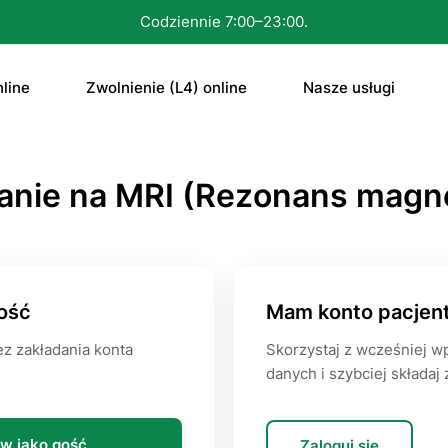
Konsultacja nawet w 15 minut.
line
Zwolnienie (L4) online
Nasze usługi
tа
ZwоInіenіе (L4) online
E-rесерtа
anie na MRI (Rezonans magn
а “ԁzіеń ро”
Zwolnienie lekarskie na studia
E-zwоInіenіе (L4
tа na аntуkоnсерсję
Skierowanie
e otyłości
Antуkоnсерсjа 
Dowolne
ość
Mam konto pacjen
ΤаbIеtkа “ԁzіеń 
z zakładania konta
Skorzystaj z wcześniej 
RTG
danych i szybciej składaj
Leczenie otyłośc
MRI
w jako gość
Zaloguj się
CT