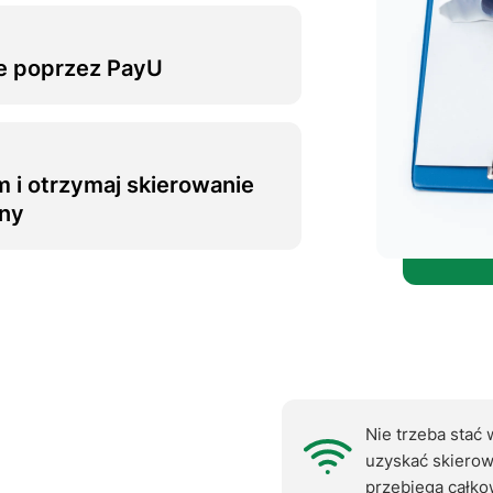
e poprzez PayU
m i otrzymaj skierowanie
ny
Nie trzeba stać 
uzyskać skierow
przebiega całkow