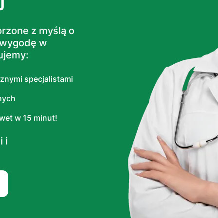
orzone z myślą o
i wygodę w
ujemy:
znymi specjalistami
nych
wet w 15 minut!
 i