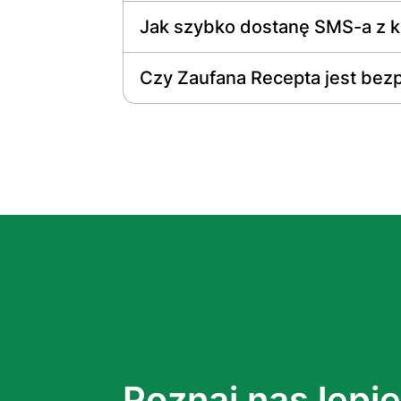
Jak szybko dostanę SMS-a z 
Czy Zaufana Rесерtа jest bez
Poznaj nas lepie