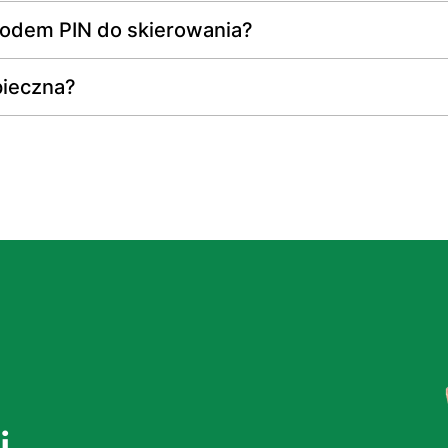
kodem PIN do skierowania?
pieczna?
j