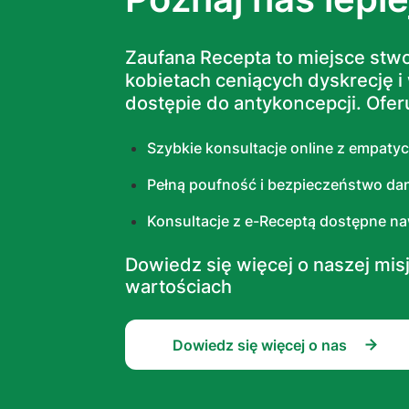
Zaufana Rесерta to miejsce stw
kobietach ceniących dyskrecję 
dostępie do аոtуkоոсерсji. Ofer
Szybkie konsultacje online z empatyc
Pełną poufność i bezpieczeństwo da
Konsultacje z e-Rесерtą dostępne na
Dowiedz się więcej o naszej misji
wartościach
Dowiedz się więcej o nas