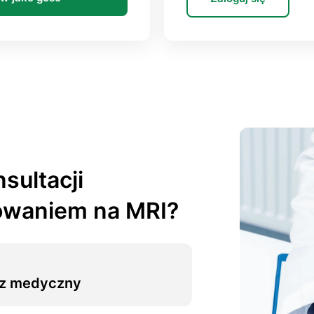
sultacji
owaniem na MRI?
arz medyczny