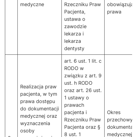
medyczne
Rzeczniku Praw
obowiązują
Pacjenta,
prawa
ustawa o
zawodzie
lekarza i
lekarza
dentysty
art. 6 ust. 1 lit. c
RODO w
związku z art. 9
ust. h RODO
Realizacja praw
oraz art. 26 ust.
pacjenta, w tym
1 ustawy o
prawa dostępu
prawach
do dokumentacji
pacjenta i
Okres
medycznej oraz
Rzeczniku Praw
przechowyw
wyznaczenia
Pacjenta oraz §
dokumentacj
osoby
8 ust. 1
medycznej