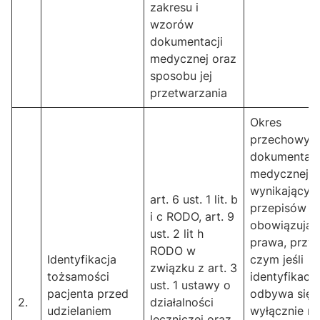
zakresu i
wzorów
dokumentacji
medycznej oraz
sposobu jej
przetwarzania
Okres
przechowyw
dokumentacj
medycznej
wynikający z
art. 6 ust. 1 lit. b
przepisów
i c RODO, art. 9
obowiązują
ust. 2 lit h
prawa, przy
RODO w
Identyfikacja
czym jeśli
związku z art. 3
tożsamości
identyfikacja
ust. 1 ustawy o
pacjenta przed
odbywa się
2.
działalności
udzielaniem
wyłącznie na
leczniczej oraz