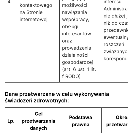
4.
interesu
kontaktowego
możliwości
Administrato
na Stronie
nawiązania
nie dłużej je
internetowej
współpracy,
niż do czasu
obsługi
przedawnien
interesantów
ewentualnyc
oraz
roszczeń
prowadzenia
związanych 
działalności
koresponden
gospodarczej
(art. 6 ust. 1 lit.
f RODO)
Dane przetwarzane w celu wykonywania
świadczeń zdrowotnych:
Cel
Podstawa
Okres
Lp.
przetwarzania
prawna
przetwarza
danych