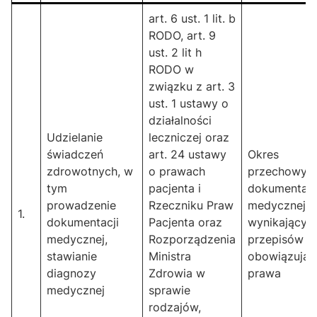
art. 6 ust. 1 lit. b
RODO, art. 9
ust. 2 lit h
RODO w
związku z art. 3
ust. 1 ustawy o
działalności
Udzielanie
leczniczej oraz
świadczeń
art. 24 ustawy
Okres
zdrowotnych, w
o prawach
przechowyw
tym
pacjenta i
dokumentacj
prowadzenie
Rzeczniku Praw
medycznej
1.
dokumentacji
Pacjenta oraz
wynikający z
medycznej,
Rozporządzenia
przepisów
stawianie
Ministra
obowiązują
diagnozy
Zdrowia w
prawa
medycznej
sprawie
rodzajów,