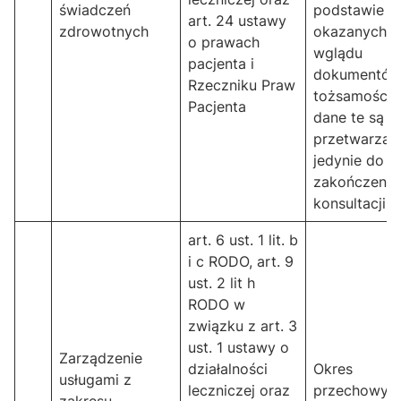
świadczeń
podstawie
art. 24 ustawy
zdrowotnych
okazanych 
o prawach
wglądu
pacjenta i
dokumentó
Rzeczniku Praw
tożsamości,
Pacjenta
dane te są
przetwarzan
jedynie do
zakończenia
konsultacji
art. 6 ust. 1 lit. b
i c RODO, art. 9
ust. 2 lit h
RODO w
związku z art. 3
ust. 1 ustawy o
Zarządzenie
działalności
Okres
usługami z
leczniczej oraz
przechowyw