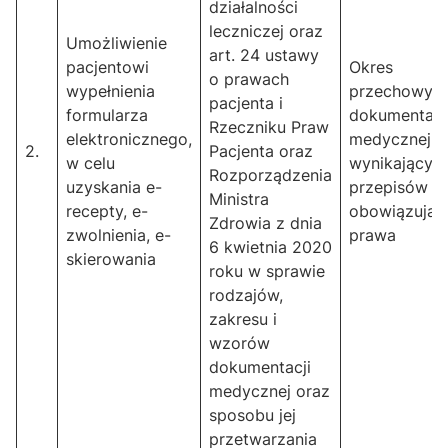
działalności
leczniczej oraz
Umożliwienie
art. 24 ustawy
pacjentowi
Okres
o prawach
wypełnienia
przechowyw
pacjenta i
formularza
dokumentacj
Rzeczniku Praw
elektronicznego,
medycznej
2.
Pacjenta oraz
w celu
wynikający z
Rozporządzenia
uzyskania e-
przepisów
Ministra
recepty, e-
obowiązując
Zdrowia z dnia
zwolnienia, e-
prawa
6 kwietnia 2020
skierowania
roku w sprawie
rodzajów,
zakresu i
wzorów
dokumentacji
medycznej oraz
sposobu jej
przetwarzania