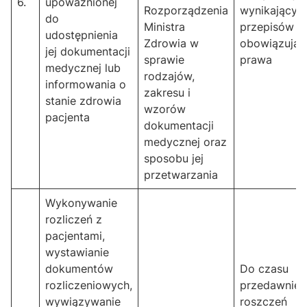
6.
upoważnionej
Rozporządzenia
wynikający z
do
Ministra
przepisów
udostępnienia
Zdrowia w
obowiązują
jej dokumentacji
sprawie
prawa
medycznej lub
rodzajów,
informowania o
zakresu i
stanie zdrowia
wzorów
pacjenta
dokumentacji
medycznej oraz
sposobu jej
przetwarzania
Wykonywanie
rozliczeń z
pacjentami,
wystawianie
dokumentów
Do czasu
rozliczeniowych,
przedawnien
wywiązywanie
roszczeń