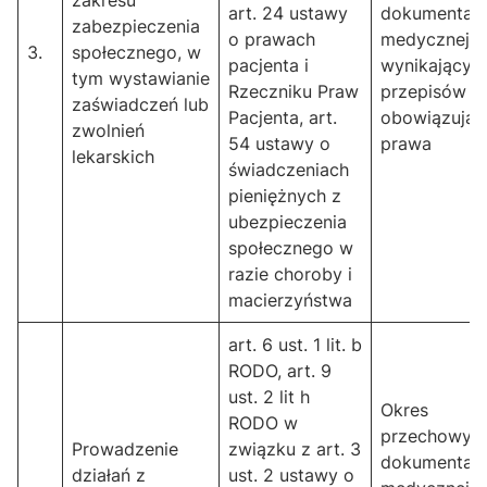
zakresu
art. 24 ustawy
dokumentacj
zabezpieczenia
o prawach
medycznej
3.
społecznego, w
pacjenta i
wynikający z
tym wystawianie
Rzeczniku Praw
przepisów
zaświadczeń lub
Pacjenta, art.
obowiązują
zwolnień
54 ustawy o
prawa
lekarskich
świadczeniach
pieniężnych z
ubezpieczenia
społecznego w
razie choroby i
macierzyństwa
art. 6 ust. 1 lit. b
RODO, art. 9
ust. 2 lit h
Okres
RODO w
przechowyw
Prowadzenie
związku z art. 3
dokumentacj
działań z
ust. 2 ustawy o