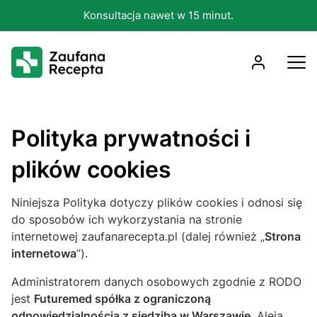
Konsultacja nawet w 15 minut.
Codziennie 7:00–23:00.
Polityka prywatności i
plików cookies
Niniejsza Polityka dotyczy plików cookies i odnosi się
do sposobów ich wykorzystania na stronie
internetowej zaufanarecepta.pl (dalej również „
Strona
internetowa
”).
Administratorem danych osobowych zgodnie z RODO
jest
Futuremed spółka z ograniczoną
odpowiedzialnością z siedzibą w Warszawie
, Aleja