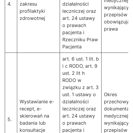
medycznej
4.
zakresu
działalności
wynikający z
profilaktyki
leczniczej oraz
przepisów
zdrowotnej
art. 24 ustawy
obowiązują
o prawach
prawa
pacjenta i
Rzeczniku Praw
Pacjenta
art. 6 ust. 1 lit. b
i c RODO, art. 9
ust. 2 lit h
RODO w
związku z art. 3
ust. 1 ustawy o
Okres
Wystawianie e-
działalności
przechowyw
recept, e-
leczniczej oraz
dokumentacj
skierowań na
art. 24 ustawy
medycznej
5.
badania lub
o prawach
wynikający z
konsultacje
pacjenta i
przepisów