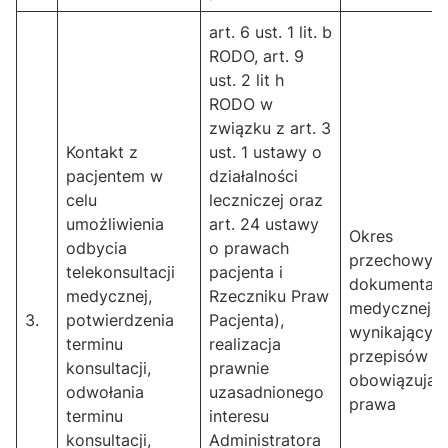
art. 6 ust. 1 lit. b
RODO, art. 9
ust. 2 lit h
RODO w
związku z art. 3
Kontakt z
ust. 1 ustawy o
pacjentem w
działalności
celu
leczniczej oraz
umożliwienia
art. 24 ustawy
Okres
odbycia
o prawach
przechowyw
telekonsultacji
pacjenta i
dokumentacj
medycznej,
Rzeczniku Praw
medycznej
3.
potwierdzenia
Pacjenta),
wynikający z
terminu
realizacja
przepisów
konsultacji,
prawnie
obowiązując
odwołania
uzasadnionego
prawa
terminu
interesu
konsultacji,
Administratora