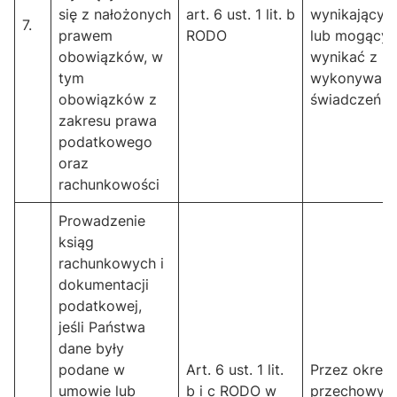
się z nałożonych
art. 6 ust. 1 lit. b
wynikającyc
7.
prawem
RODO
lub mogący
obowiązków, w
wynikać z
tym
wykonywany
obowiązków z
świadczeń
zakresu prawa
podatkowego
oraz
rachunkowości
Prowadzenie
ksiąg
rachunkowych i
dokumentacji
podatkowej,
jeśli Państwa
dane były
podane w
Art. 6 ust. 1 lit.
Przez okres
umowie lub
b i c RODO w
przechowyw