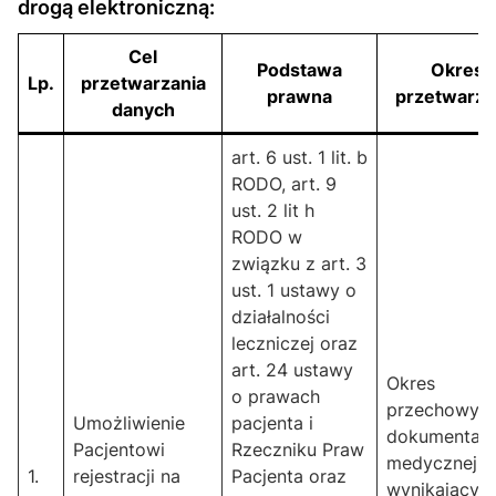
drogą elektroniczną:
Cel
Podstawa
Okres
Lp.
przetwarzania
prawna
przetwarza
danych
art. 6 ust. 1 lit. b
RODO, art. 9
ust. 2 lit h
RODO w
związku z art. 3
ust. 1 ustawy o
działalności
leczniczej oraz
art. 24 ustawy
Okres
o prawach
przechowyw
Umożliwienie
pacjenta i
dokumentacj
Pacjentowi
Rzeczniku Praw
medycznej
1.
rejestracji na
Pacjenta oraz
wynikający z