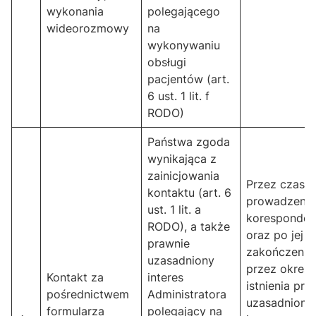
wykonania
polegającego
wideorozmowy
na
wykonywaniu
obsługi
pacjentów (art.
6 ust. 1 lit. f
RODO)
Państwa zgoda
wynikająca z
zainicjowania
Przez czas
kontaktu (art. 6
prowadzenia
ust. 1 lit. a
koresponden
RODO), a także
oraz po jej
prawnie
zakończeniu,
uzasadniony
przez okres
Kontakt za
interes
istnienia pra
pośrednictwem
Administratora
uzasadnione
formularza
polegający na