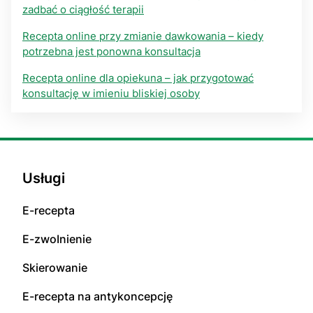
zadbać o ciągłość terapii
Recepta online przy zmianie dawkowania – kiedy
potrzebna jest ponowna konsultacja
Recepta online dla opiekuna – jak przygotować
konsultację w imieniu bliskiej osoby
Usługi
E-rесерta
E-zwоInіenіе
Skierowanie
E-rесерta na аntуkоnсерсję