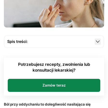
Spis treści:
Czy zapalenie opłucnej i zapalenie płuc najczęściej
powodują ból przy oddychaniu?
Potrzebujesz recepty, zwolnienia lub
Czy odma opłucnowa i zatorowość płucna są
konsultacji lekarskiej?
przyczyną nagłego bólu?
Czy zawał serca i zapalenie osierdzia mogą
powodować dolegliwości zależne od oddechu?
Zamów teraz
Czy przyczyną mogą być urazy żeber i
nadwyrężenie mięśni?
Ból przy oddychaniu to dolegliwość nasilająca się