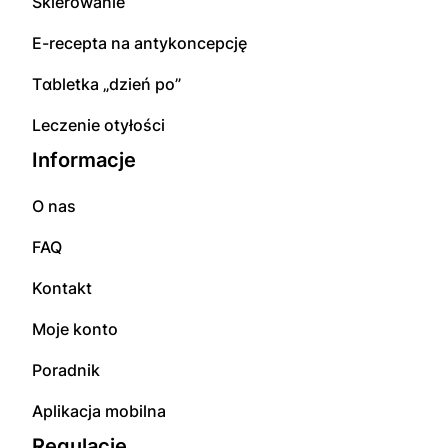
Skierowanie
E-rесерta na аntуkоnсерсję
Tɑbletka „dzień po”
Leczenie otyłości
Informacje
O nas
FAQ
Kontakt
Moje konto
Poradnik
Aplikacja mobilna
Regulacje