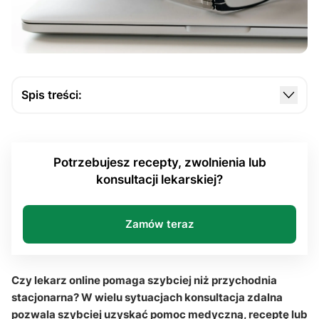
Spis treści:
Kiedy lekarz online rzeczywiście pozwala szybciej
uzyskać pomoc?
Potrzebujesz recepty, zwolnienia lub
W jakich przypadkach e-wizyta ma ograniczenia?
konsultacji lekarskiej?
Czy przychodnia stacjonarna nadal pozostaje
podstawą diagnostyki?
Zamów teraz
Kiedy należy zgłosić się na SOR lub wezwać
pogotowie?
Czy lekarz online pomaga szybciej niż przychodnia
Czy lekarz online pomaga szybciej niż przychodnia
stacjonarna: Q&A
stacjonarna? W wielu sytuacjach konsultacja zdalna
pozwala szybciej uzyskać pomoc medyczną, receptę lub