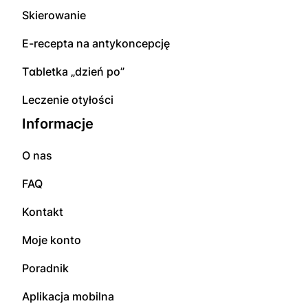
Skierowanie
E-rесерta na аntуkоnсерсję
Tɑbletka „dzień po”
Leczenie otyłości
Informacje
O nas
FAQ
Kontakt
Moje konto
Poradnik
Aplikacja mobilna