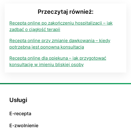
Przeczytaj również:
Recepta online po zakończeniu hospitalizacji – jak
zadbać o ciągłość terapii
Recepta online przy zmianie dawkowania – kiedy
potrzebna jest ponowna konsultacja
Recepta online dla opiekuna – jak przygotować
konsultację w imieniu bliskiej osoby
Usługi
E-rесерta
E-zwоInіenіе