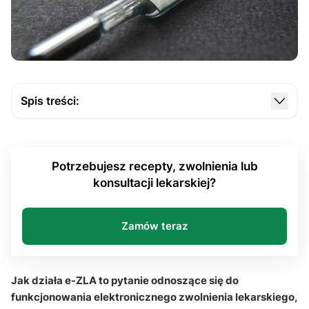
Spis treści:
Jak w praktyce przebiega proces wystawienia
dokumentu przez lekarza?
Potrzebujesz recepty, zwolnienia lub
W jaki sposób PUE ZUS przekazuje informacje
konsultacji lekarskiej?
pacjentowi i płatnikowi składek?
Jak pacjent może korzystać z elektronicznego
zwolnienia i jakie dokumenty dodatkowe obsługuje
Zamów teraz
system?
Co odróżnia elektroniczną formę zwolnienia od
Jak działa e-ZLA to pytanie odnoszące się do
papierowego ZUS ZLA i dlaczego rozwiązanie
funkcjonowania elektronicznego zwolnienia lekarskiego,
cyfrowe jest bezpieczniejsze?