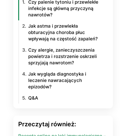
Czy palenie tytoniu i przewlekłe
infekcje są główną przyczyną
nawrotów?
Jak astma i przewlekła
obturacyjna choroba płuc
wpływają na częstość zapaleń?
Czy alergie, zanieczyszczenia
powietrza i rozstrzenie oskrzeli
sprzyjają nawrotom?
Jak wygląda diagnostyka i
leczenie nawracających
epizodów?
Q&A
Przeczytaj również:
Recepta online na leki immunologiczne –