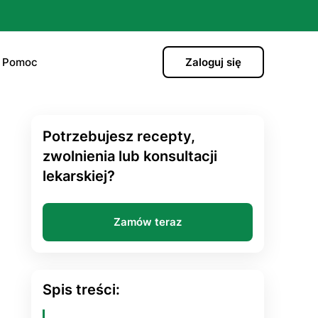
Pomoc
Zaloguj się
Potrzebujesz recepty,
)
zwolnienia lub konsultacji
lekarskiej?
hormonalna
Zamów teraz
ро”
i
Spis treści: