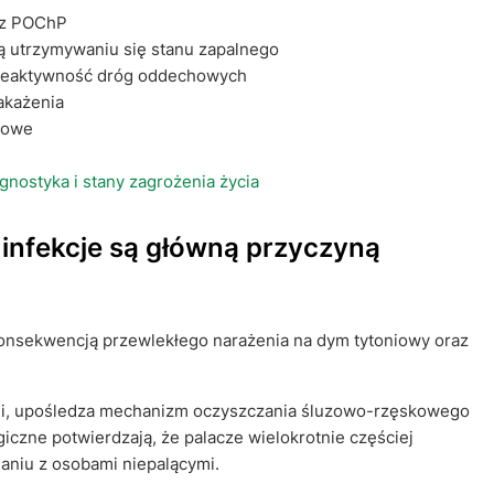
raz POChP
ają utrzymywaniu się stanu zapalnego
adreaktywność dróg oddechowych
akażenia
zowe
nostyka i stany zagrożenia życia
e infekcje są główną przyczyną
 konsekwencją przewlekłego narażenia na dym tytoniowy oraz
eli, upośledza mechanizm oczyszczania śluzowo-rzęskowego
ogiczne potwierdzają, że palacze wielokrotnie częściej
aniu z osobami niepalącymi.