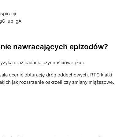
spiracji
gG lub IgA
zenie nawracających epizodów?
zyka oraz badania czynnościowe płuc.
ala ocenić obturację dróg oddechowych. RTG klatki
takich jak rozstrzenie oskrzeli czy zmiany miąższowe.