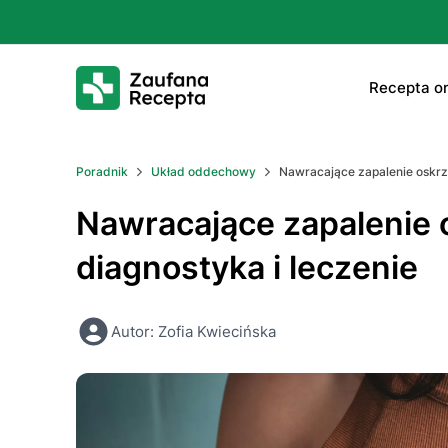
Rесерtа on
E-rесер
Poradnik
Układ oddechowy
Nawracające zapalenie oskrze
ΤаbIеtk
Nawracające zapalenie o
E-rесер
diagnostyka i leczenie
Leczeni
Autor: Zofia Kwiecińska