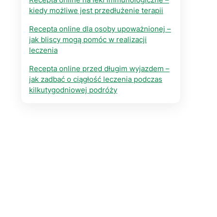
kiedy możliwe jest przedłużenie terapii
Recepta online dla osoby upoważnionej –
jak bliscy mogą pomóc w realizacji
leczenia
Recepta online przed długim wyjazdem –
jak zadbać o ciągłość leczenia podczas
kilkutygodniowej podróży