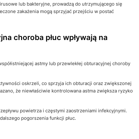
irusowe lub bakteryjne, prowadzą do utrzymującego się
 leczone zakażenia mogą sprzyjać przejściu w postać
yjna choroba płuc wpływają na
półistniejącej astmy lub przewlekłej obturacyjnej choroby
ywności oskrzeli, co sprzyja ich obturacji oraz zwiększonej
kazano, że niewłaściwie kontrolowana astma zwiększa ryzyko
epływu powietrza i częstymi zaostrzeniami infekcyjnymi.
dalszego pogorszenia funkcji płuc.