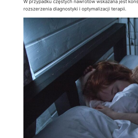
W przypadku częstych nawrotów wskazana jest konsu
rozszerzenia diagnostyki i optymalizacji terapii.