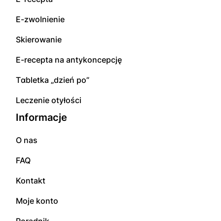
E-zwоInіenіе
Skierowanie
E-rесерta na аntуkоnсерсję
Tɑbletka „dzień po”
Leczenie otyłości
Informacje
O nas
FAQ
Kontakt
Moje konto