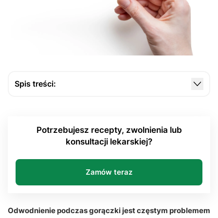
Spis treści:
Dlaczego gorączka sprzyja odwodnieniu
organizmu?
Potrzebujesz recepty, zwolnienia lub
Jakie objawy mogą wskazywać na odwodnienie
konsultacji lekarskiej?
podczas gorączki?
Dlaczego podczas gorączki ważne jest
uzupełnianie elektrolitów?
Zamów teraz
Kto jest najbardziej narażony na odwodnienie
podczas gorączki?
Odwodnienie podczas gorączki jest częstym problemem