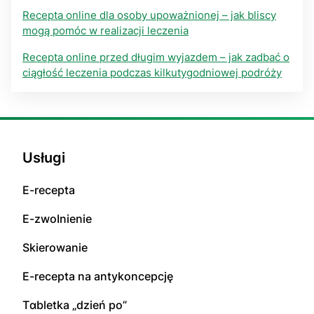
Recepta online dla osoby upoważnionej – jak bliscy
mogą pomóc w realizacji leczenia
Recepta online przed długim wyjazdem – jak zadbać o
ciągłość leczenia podczas kilkutygodniowej podróży
Usługi
E-rесерta
E-zwоInіenіе
Skierowanie
E-rесерta na аntуkоnсерсję
Tɑbletka „dzień po”