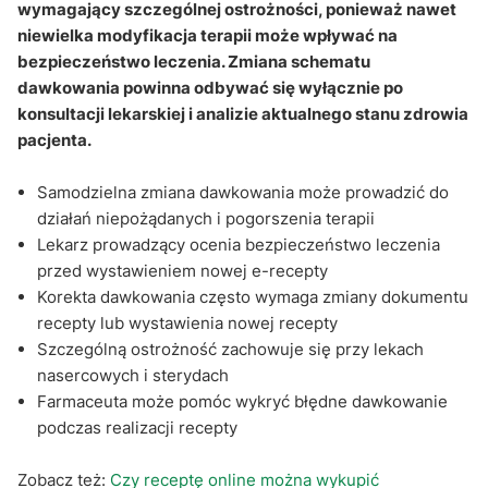
Co zrobić przy błędne dawkowanie zapisanym na
wymagający szczególnej ostrożności, ponieważ nawet
recepcie?
niewielka modyfikacja terapii może wpływać na
bezpieczeństwo leczenia. Zmiana schematu
Recepta online a zmiana dawkowania leków: Q&A
dawkowania powinna odbywać się wyłącznie po
konsultacji lekarskiej i analizie aktualnego stanu zdrowia
pacjenta.
Samodzielna zmiana dawkowania może prowadzić do
działań niepożądanych i pogorszenia terapii
Lekarz prowadzący ocenia bezpieczeństwo leczenia
przed wystawieniem nowej e-recepty
Korekta dawkowania często wymaga zmiany dokumentu
recepty lub wystawienia nowej recepty
Szczególną ostrożność zachowuje się przy lekach
nasercowych i sterydach
Farmaceuta może pomóc wykryć błędne dawkowanie
podczas realizacji recepty
Zobacz też:
Czy receptę online można wykupić