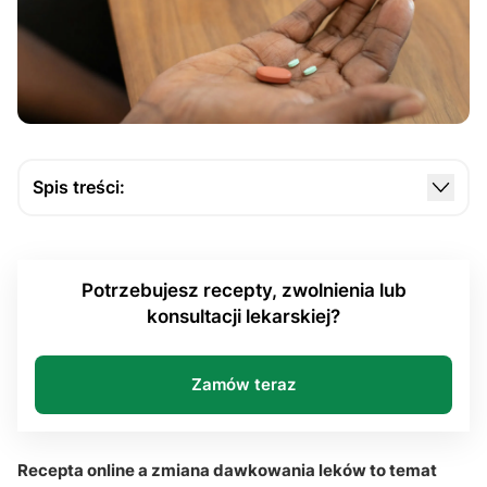
Spis treści:
Kiedy konieczna jest konsultacja lekarska przy
zmianie dawkowania?
Potrzebujesz recepty, zwolnienia lub
Jak wygląda zmiana dawkowania leków podczas
konsultacji lekarskiej?
teleporady?
Dlaczego bezpieczeństwo leczenia jest
najważniejsze przy zmianie terapii?
Zamów teraz
Jaką rolę pełni e-recepta podczas korekty
dawkowania?
Recepta online a zmiana dawkowania leków to temat