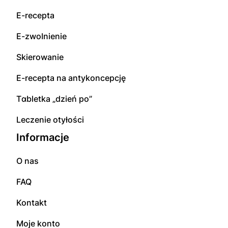
E-rесерta
E-zwоInіenіе
Skierowanie
E-rесерta na аntуkоnсерсję
Tɑbletka „dzień po”
Leczenie otyłości
Informacje
O nas
FAQ
Kontakt
Moje konto