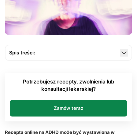
Spis treści:
Czym jest ADHD i kiedy możliwa jest kontynuacja
leczenia online?
Potrzebujesz recepty, zwolnienia lub
Jak wygląda proces uzyskania e-recepty podczas
konsultacji lekarskiej?
teleporady?
Dlaczego historia leczenia ma tak duże znaczenie?
Zamów teraz
Jaką rolę odgrywa psychiatra podczas zdalnego
monitorowania terapii?
Kiedy lekarz POZ może uczestniczyć w
Recepta online na ADHD może być wystawiona w