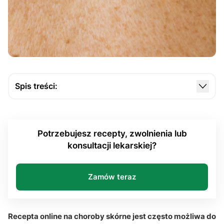
Spis treści:
Czy choroby skórne można skutecznie ocenić
podczas konsultacji zdalnej?
Potrzebujesz recepty, zwolnienia lub
Kiedy recepta online może zostać wystawiona bez
konsultacji lekarskiej?
wizyty w gabinecie?
Jakie choroby skórne najczęściej kwalifikują się do
leczenia online?
Zamów teraz
Jak wygląda proces uzyskania e-recepty przez
internet?
Recepta online na choroby skórne jest często możliwa do