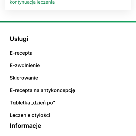
kontynuacja leczenia
Usługi
E-rесерta
E-zwоInіenіе
Skierowanie
E-rесерta na аntуkоnсерсję
Tɑbletka „dzień po”
Leczenie otyłości
Informacje