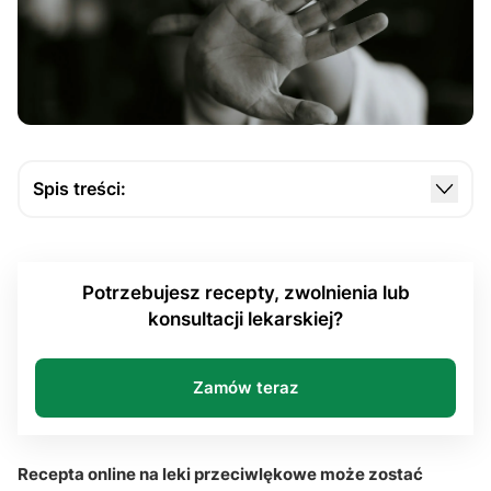
Spis treści:
Kiedy recepta online na preparaty przeciwlękowe
jest możliwa?
Potrzebujesz recepty, zwolnienia lub
Jak wygląda proces uzyskania e-recepty podczas
konsultacji lekarskiej?
teleporady?
Jakie preparaty obejmują leki przeciwlękowe i
kiedy są stosowane?
Zamów teraz
Co warto wiedzieć o bezpieczeństwie terapii i
realizacji recepty?
Recepta online na leki przeciwlękowe może zostać