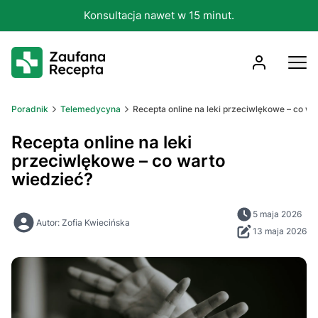
Konsultacja nawet w 15 minut.
Poradnik
Telemedycyna
Recepta online na leki przeciwlękowe – co wa
Recepta online na leki
przeciwlękowe – co warto
wiedzieć?
5 maja 2026
Autor: Zofia Kwiecińska
13 maja 2026