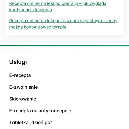
Recepta online na leki po operacji – jak wygląda
kontynuacja leczenia
Recepta online na leki po leczeniu szpitalnym – kiedy
można kontynuować terapię
Usługi
E-rесерta
E-zwоInіenіе
Skierowanie
E-rесерta na аntуkоnсерсję
Tɑbletka „dzień po”