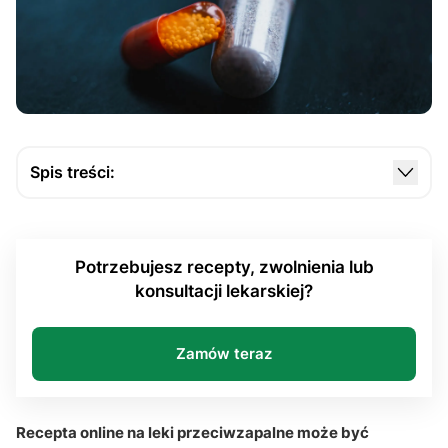
Spis treści:
Kiedy recepta online na leki przeciwzapalne jest
uzasadniona?
Potrzebujesz recepty, zwolnienia lub
Jakie leki przeciwzapalne są najczęściej
konsultacji lekarskiej?
przepisywane online?
Dlaczego przy części objawów potrzebne jest
badanie fizykalne?
Zamów teraz
Jak wygląda teleporada i wystawienie e-recepty?
Kiedy NLPZ mogą powodować działania
Recepta online na leki przeciwzapalne może być