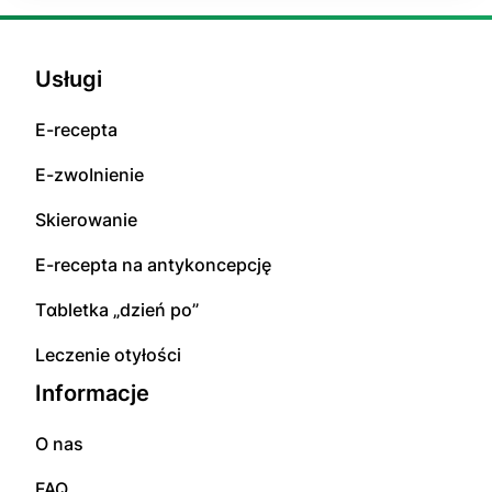
Usługi
E-rесерta
E-zwоInіenіе
Skierowanie
E-rесерta na аntуkоnсерсję
Tɑbletka „dzień po”
Leczenie otyłości
Informacje
O nas
FAQ