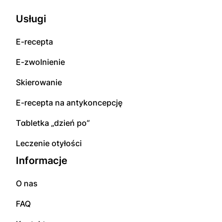
Usługi
E-rесерta
E-zwоInіenіе
Skierowanie
E-rесерta na аntуkоnсерсję
Tɑbletka „dzień po”
Leczenie otyłości
Informacje
O nas
FAQ