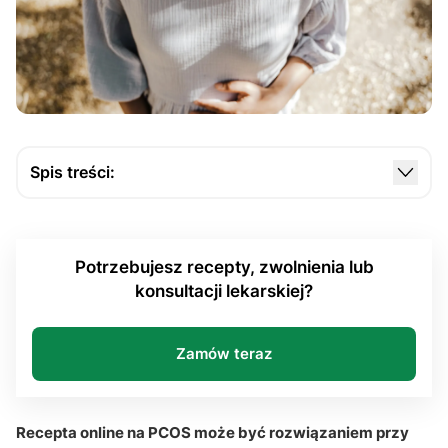
Spis treści:
Kiedy recepta online na PCOS może być
bezpieczną kontynuacją terapii?
Potrzebujesz recepty, zwolnienia lub
Jak lekarz ocenia dokumenty przed wystawieniem
konsultacji lekarskiej?
e-recepty?
Jak pacjentka może uzyskać leki stosowane w
leczeniu PCOS przez Internet?
Zamów teraz
Dlaczego PCOS wymaga kontroli, nawet gdy
leczenie jest kontynuowane zdalnie?
Recepta online na PCOS może być rozwiązaniem przy