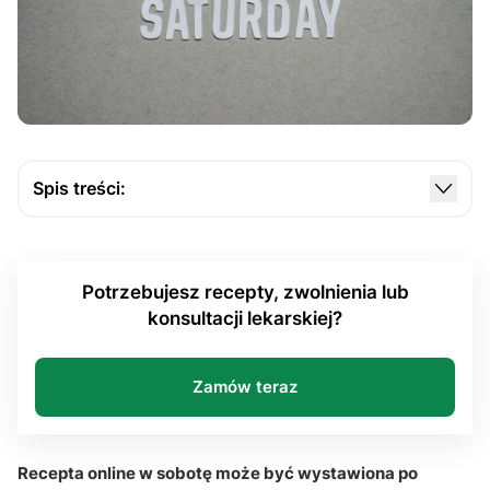
Spis treści:
Kiedy recepta online w sobotę może być
wystawiona po teleporadzie?
Potrzebujesz recepty, zwolnienia lub
Jak działa kod e-recepty i odbiór leku w sobotę?
konsultacji lekarskiej?
Gdzie szukać pomocy w sobotę poza przychodnią?
Kiedy telemedycyna i całodobowe platformy
Zamów teraz
wymagają szczególnej ostrożności?
Q&A
Recepta online w sobotę może być wystawiona po