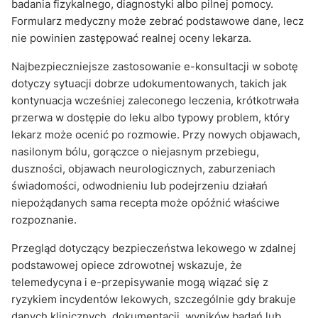
badania fizykalnego, diagnostyki albo pilnej pomocy.
Formularz medyczny może zebrać podstawowe dane, lecz
nie powinien zastępować realnej oceny lekarza.
Najbezpieczniejsze zastosowanie e-konsultacji w sobotę
dotyczy sytuacji dobrze udokumentowanych, takich jak
kontynuacja wcześniej zaleconego leczenia, krótkotrwała
przerwa w dostępie do leku albo typowy problem, który
lekarz może ocenić po rozmowie. Przy nowych objawach,
nasilonym bólu, gorączce o niejasnym przebiegu,
duszności, objawach neurologicznych, zaburzeniach
świadomości, odwodnieniu lub podejrzeniu działań
niepożądanych sama recepta może opóźnić właściwe
rozpoznanie.
Przegląd dotyczący bezpieczeństwa lekowego w zdalnej
podstawowej opiece zdrowotnej wskazuje, że
telemedycyna i e-przepisywanie mogą wiązać się z
ryzykiem incydentów lekowych, szczególnie gdy brakuje
danych klinicznych, dokumentacji, wyników badań lub