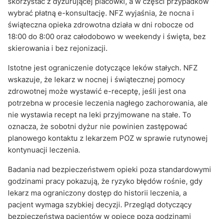
skorzystać z dyżurującej placówki, a w części przypadków
wybrać płatną e-konsultację. NFZ wyjaśnia, że nocna i
świąteczna opieka zdrowotna działa w dni robocze od
18:00 do 8:00 oraz całodobowo w weekendy i święta, bez
skierowania i bez rejonizacji.
Istotne jest ograniczenie dotyczące leków stałych. NFZ
wskazuje, że lekarz w nocnej i świątecznej pomocy
zdrowotnej może wystawić e-receptę, jeśli jest ona
potrzebna w procesie leczenia nagłego zachorowania, ale
nie wystawia recept na leki przyjmowane na stałe. To
oznacza, że sobotni dyżur nie powinien zastępować
planowego kontaktu z lekarzem POZ w sprawie rutynowej
kontynuacji leczenia.
Badania nad bezpieczeństwem opieki poza standardowymi
godzinami pracy pokazują, że ryzyko błędów rośnie, gdy
lekarz ma ograniczony dostęp do historii leczenia, a
pacjent wymaga szybkiej decyzji. Przegląd dotyczący
bezpieczeństwa pacjentów w opiece poza godzinami