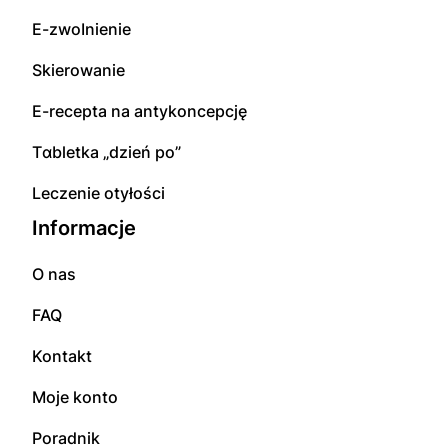
E-zwоInіenіе
Skierowanie
E-rесерta na аntуkоnсерсję
Tɑbletka „dzień po”
Leczenie otyłości
Informacje
O nas
FAQ
Kontakt
Moje konto
Poradnik