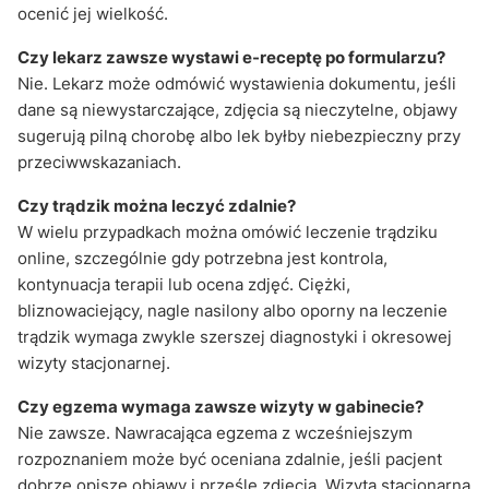
ocenić jej wielkość.
Czy lekarz zawsze wystawi e-receptę po formularzu?
Nie. Lekarz może odmówić wystawienia dokumentu, jeśli
dane są niewystarczające, zdjęcia są nieczytelne, objawy
sugerują pilną chorobę albo lek byłby niebezpieczny przy
przeciwwskazaniach.
Czy trądzik można leczyć zdalnie?
W wielu przypadkach można omówić leczenie trądziku
online, szczególnie gdy potrzebna jest kontrola,
kontynuacja terapii lub ocena zdjęć. Ciężki,
bliznowaciejący, nagle nasilony albo oporny na leczenie
trądzik wymaga zwykle szerszej diagnostyki i okresowej
wizyty stacjonarnej.
Czy egzema wymaga zawsze wizyty w gabinecie?
Nie zawsze. Nawracająca egzema z wcześniejszym
rozpoznaniem może być oceniana zdalnie, jeśli pacjent
dobrze opisze objawy i prześle zdjęcia. Wizyta stacjonarna