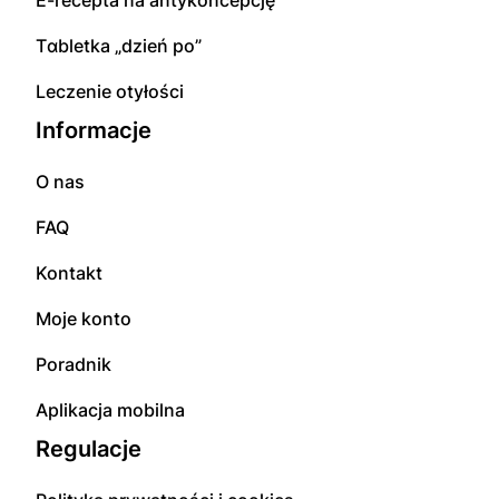
E-rесерta na аntуkоnсерсję
Tɑbletka „dzień po”
Leczenie otyłości
Informacje
O nas
FAQ
Kontakt
Moje konto
Poradnik
Aplikacja mobilna
Regulacje