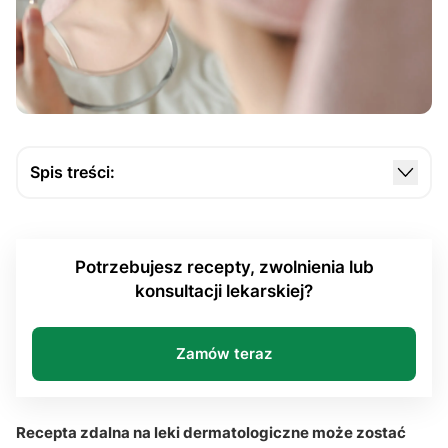
Spis treści:
Jak recepta zdalna na leki dermatologiczne łączy
się z konsultacją dermatologiczną online?
Potrzebujesz recepty, zwolnienia lub
Jak dermatolog ocenia stan skóry podczas zdalnej
konsultacji lekarskiej?
porady medycznej?
Kiedy e-recepta jest możliwa przy trądziku,
egzemie i nawrocie choroby skóry?
Zamów teraz
Jak pacjent realizuje kod e-recepty w aptece po
kontakcie z lekarzem?
Recepta zdalna na leki dermatologiczne może zostać