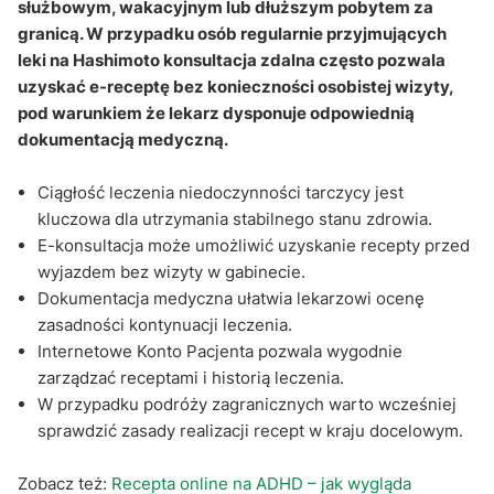
służbowym, wakacyjnym lub dłuższym pobytem za
granicą. W przypadku osób regularnie przyjmujących
Co warto wiedzieć o recepcie podczas wyjazdu do
leki na Hashimoto konsultacja zdalna często pozwala
krajów Unii Europejskiej?
uzyskać e-receptę bez konieczności osobistej wizyty,
Q&A
pod warunkiem że lekarz dysponuje odpowiednią
dokumentacją medyczną.
Ciągłość leczenia niedoczynności tarczycy jest
kluczowa dla utrzymania stabilnego stanu zdrowia.
E-konsultacja może umożliwić uzyskanie recepty przed
wyjazdem bez wizyty w gabinecie.
Dokumentacja medyczna ułatwia lekarzowi ocenę
zasadności kontynuacji leczenia.
Internetowe Konto Pacjenta pozwala wygodnie
zarządzać receptami i historią leczenia.
W przypadku podróży zagranicznych warto wcześniej
sprawdzić zasady realizacji recept w kraju docelowym.
Zobacz też:
Recepta online na ADHD – jak wygląda