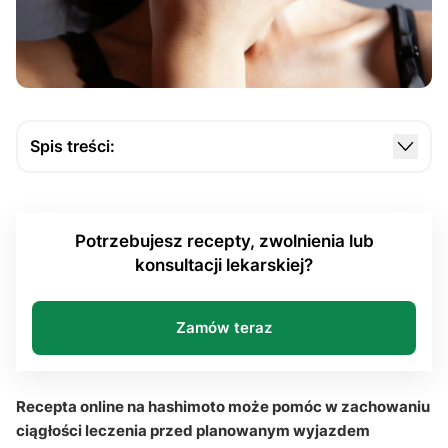
Spis treści:
Czym jest Hashimoto i dlaczego regularne
przyjmowanie leków na Hashimoto jest tak ważne?
Potrzebujesz recepty, zwolnienia lub
Jak uzyskać e-receptę przed planowanym
konsultacji lekarskiej?
wyjazdem?
Jakie dokumenty warto przygotować przed e-
konsultacją?
Zamów teraz
Jaką rolę odgrywają Euthyrox i Letrox w leczeniu
choroby tarczycy?
Recepta online na hashimoto może pomóc w zachowaniu
Jak korzystać z Internetowego Konta Pacjenta
ciągłości leczenia przed planowanym wyjazdem
przed podróżą?