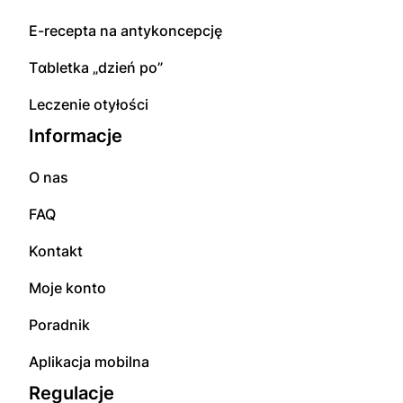
E-rесерta na аntуkоnсерсję
Tɑbletka „dzień po”
Leczenie otyłości
Informacje
O nas
FAQ
Kontakt
Moje konto
Poradnik
Aplikacja mobilna
Regulacje