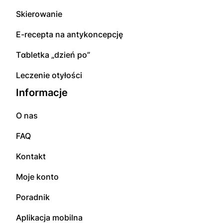
Skierowanie
E-rесерta na аntуkоnсерсję
Tɑbletka „dzień po”
Leczenie otyłości
Informacje
O nas
FAQ
Kontakt
Moje konto
Poradnik
Aplikacja mobilna