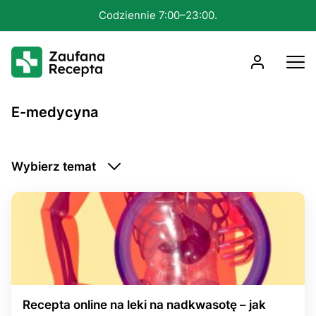
Konsultacja nawet w 15 minut.
E-medycyna
Wybierz temat
Choroby psychiczne
Choroby zakaźne
Problemy intymne
Telemedycyna
Układ hormonalny
Układ krwionośny
Układ mięśniowo-szkieletowy
Układ moczowy
Recepta online na leki na nadkwasotę – jak