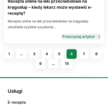
Recepta online na leki przeciwbólowe na
kręgosłup – kiedy lekarz może wystawić e-
receptę?
Recepta online na leki przeciwbólowe na kręgosłup
umożliwia szybkie uzyskanie…
Przeczytaj artykuł
1
…
3
4
5
6
7
8
9
…
15
Usługi
E-rесерta