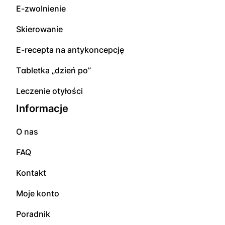
E-zwоInіenіе
Skierowanie
E-rесерta na аntуkоnсерсję
Tɑbletka „dzień po”
Leczenie otyłości
Informacje
O nas
FAQ
Kontakt
Moje konto
Poradnik