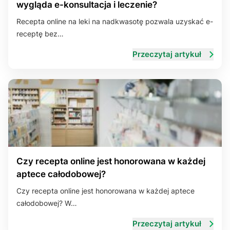
Układ nerwowy
Układ oddechowy
wygląda e-konsultacja i leczenie?
Recepta online na leki na nadkwasotę pozwala uzyskać e-
Układ rozrodczy
Układ skórny
Układ trawienny
receptę bez…
Przeczytaj artykuł
Czy recepta online jest honorowana w każdej
aptece całodobowej?
Czy recepta online jest honorowana w każdej aptece
całodobowej? W…
Przeczytaj artykuł