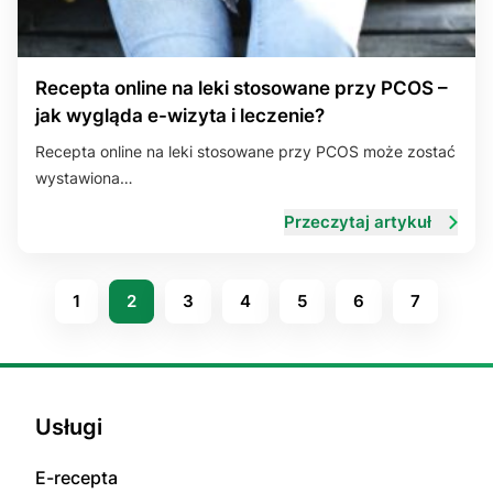
Recepta online na leki stosowane przy PCOS –
jak wygląda e-wizyta i leczenie?
Recepta online na leki stosowane przy PCOS może zostać
wystawiona…
Przeczytaj artykuł
1
2
3
4
5
6
7
Usługi
E-rесерta