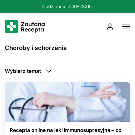
Konsultacja nawet w 15 minut.
Choroby i schorzenia
Wybierz temat
Choroby psychiczne
Choroby zakaźne
Problemy intymne
Telemedycyna
Układ hormonalny
Układ krwionośny
Układ mięśniowo-szkieletowy
Układ moczowy
Recepta online na leki immunosupresyjne – co