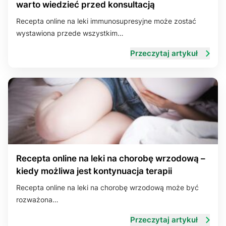
Układ nerwowy
Układ oddechowy
warto wiedzieć przed konsultacją
Recepta online na leki immunosupresyjne może zostać
Układ rozrodczy
Układ skórny
Układ trawienny
wystawiona przede wszystkim…
Przeczytaj artykuł
Recepta online na leki na chorobę wrzodową –
kiedy możliwa jest kontynuacja terapii
Recepta online na leki na chorobę wrzodową może być
rozważona…
Przeczytaj artykuł