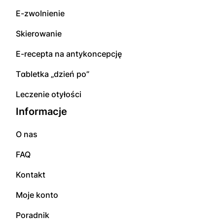
E-zwоInіenіе
Skierowanie
E-rесерta na аntуkоnсерсję
Tɑbletka „dzień po”
Leczenie otyłości
Informacje
O nas
FAQ
Kontakt
Moje konto
Poradnik